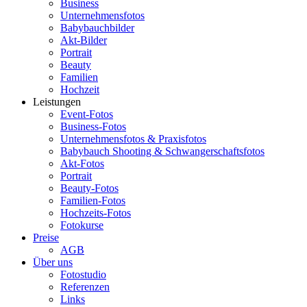
Business
Unternehmensfotos
Babybauchbilder
Akt-Bilder
Portrait
Beauty
Familien
Hochzeit
Leistungen
Event-Fotos
Business-Fotos
Unternehmensfotos & Praxisfotos
Babybauch Shooting & Schwangerschaftsfotos
Akt-Fotos
Portrait
Beauty-Fotos
Familien-Fotos
Hochzeits-Fotos
Fotokurse
Preise
AGB
Über uns
Fotostudio
Referenzen
Links