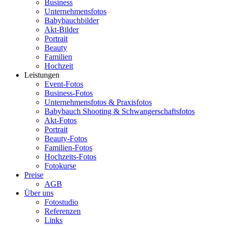
Business
Unternehmensfotos
Babybauchbilder
Akt-Bilder
Portrait
Beauty
Familien
Hochzeit
Leistungen
Event-Fotos
Business-Fotos
Unternehmensfotos & Praxisfotos
Babybauch Shooting & Schwangerschaftsfotos
Akt-Fotos
Portrait
Beauty-Fotos
Familien-Fotos
Hochzeits-Fotos
Fotokurse
Preise
AGB
Über uns
Fotostudio
Referenzen
Links