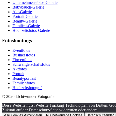
Unternehmensfotos-Galerie
Babybauch-Galerie
Akt-Galerie
Portrait-Galerie
Beauty-Galerie
Familien-Galerie
Hochzeitsfotos-Galerie
Fotoshootings
Eventfotos
Businessfotos
Firmenfotos
Schwangerschaftsfotos
Aktfotos
Portrait
Beautyportrait
Familienfotos
Hochzeitsfotograf
© 2026 Lichtwunder Fotografie
Diese Website nutzt Website Tracking-Technologien von Dritten: Goog
Zukunft auf der Datenschutz-Seite widerrufen oder ändern.
Alle Cookies Akzeptieren
Nur notwendige Cookies
Datenschutzerkläru