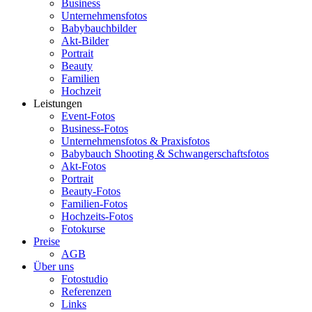
Business
Unternehmensfotos
Babybauchbilder
Akt-Bilder
Portrait
Beauty
Familien
Hochzeit
Leistungen
Event-Fotos
Business-Fotos
Unternehmensfotos & Praxisfotos
Babybauch Shooting & Schwangerschaftsfotos
Akt-Fotos
Portrait
Beauty-Fotos
Familien-Fotos
Hochzeits-Fotos
Fotokurse
Preise
AGB
Über uns
Fotostudio
Referenzen
Links