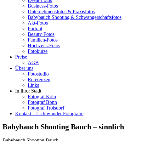
Event-Fotos
Business-Fotos
Unternehmensfotos & Praxisfotos
Babybauch Shooting & Schwangerschaftsfotos
Akt-Fotos
Portrait
Beauty-Fotos
Familien-Fotos
Hochzeits-Fotos
Fotokurse
Preise
AGB
Über uns
Fotostudio
Referenzen
Links
In Ihrer Stadt
Fotograf Köln
Fotograf Bonn
Fotograf Troisdorf
Kontakt – Lichtwunder Fotografie
Babybauch Shooting Bauch – sinnlich
Babybauch Shooting Bauch