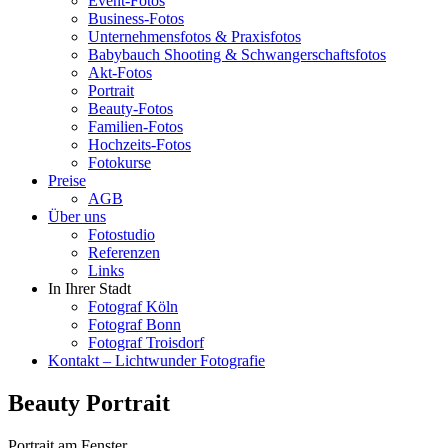
Event-Fotos
Business-Fotos
Unternehmensfotos & Praxisfotos
Babybauch Shooting & Schwangerschaftsfotos
Akt-Fotos
Portrait
Beauty-Fotos
Familien-Fotos
Hochzeits-Fotos
Fotokurse
Preise
AGB
Über uns
Fotostudio
Referenzen
Links
In Ihrer Stadt
Fotograf Köln
Fotograf Bonn
Fotograf Troisdorf
Kontakt – Lichtwunder Fotografie
Beauty Portrait
Portrait am Fenster