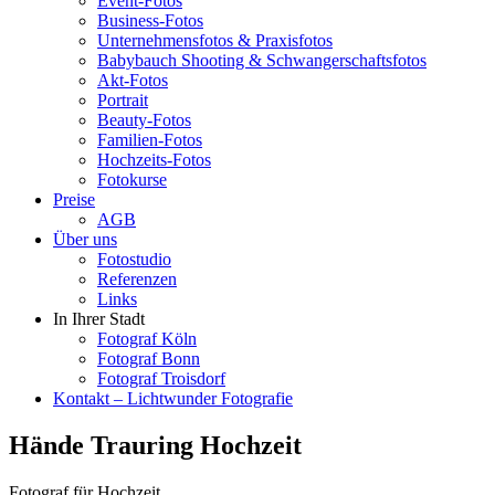
Event-Fotos
Business-Fotos
Unternehmensfotos & Praxisfotos
Babybauch Shooting & Schwangerschaftsfotos
Akt-Fotos
Portrait
Beauty-Fotos
Familien-Fotos
Hochzeits-Fotos
Fotokurse
Preise
AGB
Über uns
Fotostudio
Referenzen
Links
In Ihrer Stadt
Fotograf Köln
Fotograf Bonn
Fotograf Troisdorf
Kontakt – Lichtwunder Fotografie
Hände Trauring Hochzeit
Fotograf für Hochzeit