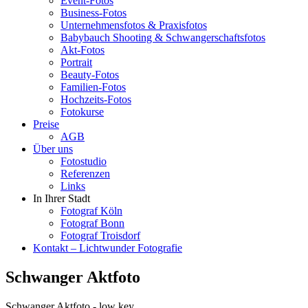
Event-Fotos
Business-Fotos
Unternehmensfotos & Praxisfotos
Babybauch Shooting & Schwangerschaftsfotos
Akt-Fotos
Portrait
Beauty-Fotos
Familien-Fotos
Hochzeits-Fotos
Fotokurse
Preise
AGB
Über uns
Fotostudio
Referenzen
Links
In Ihrer Stadt
Fotograf Köln
Fotograf Bonn
Fotograf Troisdorf
Kontakt – Lichtwunder Fotografie
Schwanger Aktfoto
Schwanger Aktfoto - low key