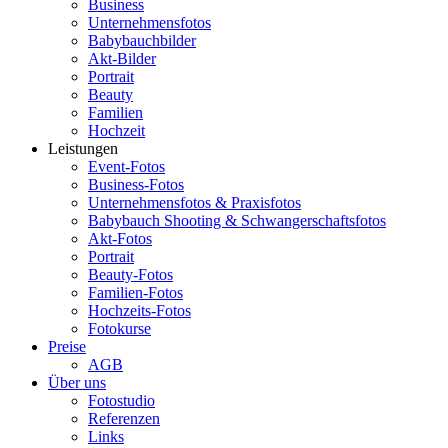
Business
Unternehmensfotos
Babybauchbilder
Akt-Bilder
Portrait
Beauty
Familien
Hochzeit
Leistungen
Event-Fotos
Business-Fotos
Unternehmensfotos & Praxisfotos
Babybauch Shooting & Schwangerschaftsfotos
Akt-Fotos
Portrait
Beauty-Fotos
Familien-Fotos
Hochzeits-Fotos
Fotokurse
Preise
AGB
Über uns
Fotostudio
Referenzen
Links