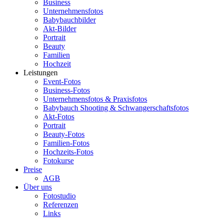
Business
Unternehmensfotos
Babybauchbilder
Akt-Bilder
Portrait
Beauty
Familien
Hochzeit
Leistungen
Event-Fotos
Business-Fotos
Unternehmensfotos & Praxisfotos
Babybauch Shooting & Schwangerschaftsfotos
Akt-Fotos
Portrait
Beauty-Fotos
Familien-Fotos
Hochzeits-Fotos
Fotokurse
Preise
AGB
Über uns
Fotostudio
Referenzen
Links