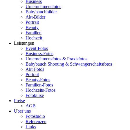
Business
Unternehmensfotos
Babybauchbilder
Akt-Bilder
Portrait
Beauty
Familien
Hochzeit
Leistungen
Event-Fotos
Business-Fotos
Unternehmensfotos & Praxisfotos
Babybauch Shooting & Schwangerschaftsfotos
Akt-Fotos
Portrait
Beauty-Fotos
Familien-Fotos
Hochzeits-Fotos
Fotokurse
Preise
AGB
Über uns
Fotostudio
Referenzen
Links