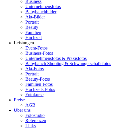
Business
Unternehmensfotos
Babybauchbilder
Akt-Bilder
Portrait
Beauty
Familien
Hochzeit
Leistungen
Event-Fotos
Business-Fotos
Unternehmensfotos & Praxisfotos
Babybauch Shooting & Schwangerschaftsfotos
Akt-Fotos
Portrait
Beauty-Fotos
Familien-Fotos
Hochzeits-Fotos
Fotokurse
Preise
AGB
Über uns
Fotostudio
Referenzen
Links